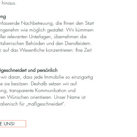
 hinaus.
ung
mfassende Nachbetreuung, die Ihnen den Start
 angenehm wie möglich gestaltet. Wir kümmern
ler relevanten Unterlagen, übernehmen die
talienischen Behörden und den Dienstleistern.
 auf das Wesentliche konzentrieren: Ihre Zeit
geschneidert und persönlich
r daran, dass jede Immobilie so einzigartig
e sie besitzen. Deshalb setzen wir auf
ung, transparente Kommunikation und
hren Wünschen orientieren. Unser Name ist
lienisch für „maßgeschneidert“.​​
E UNS!